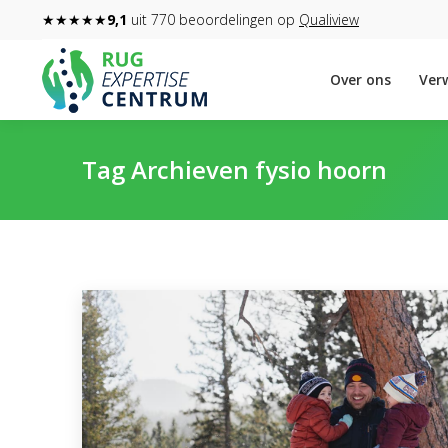
★★★★★
9,1
uit 770 beoordelingen op
Qualiview
Over ons
Verw
Tag Archieven
fysio hoorn