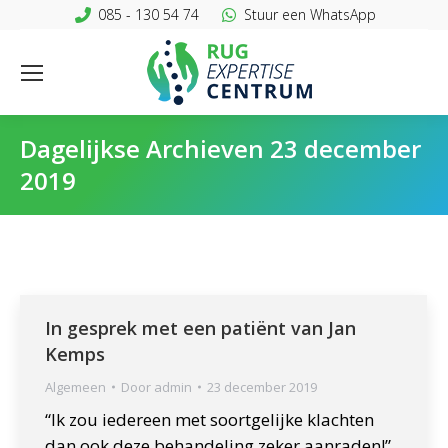
085 - 130 54 74
Stuur een WhatsApp
Dagelijkse Archieven
23 december
2019
In gesprek met een patiënt van Jan
Kemps
Algemeen
Door
admin
23 december 2019
“Ik zou iedereen met soortgelijke klachten
dan ook deze behandeling zeker aanraden!”