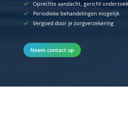
Oprechte aandacht, gericht onderzoek
Periodieke behandelingen mogelijk
Vergoed door je zorgverzekering
Nortin Abdullah
Fysiotherapeut
Fy
Neem contact op
Lees meer