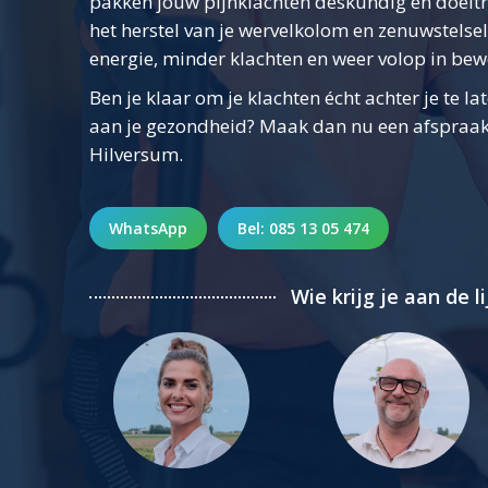
pakken jouw pijnklachten deskundig en doelt
het herstel van je wervelkolom en zenuwstelsel
energie, minder klachten en weer volop in bew
Ben je klaar om je klachten écht achter je te la
aan je gezondheid? Maak dan nu een afspraak b
Hilversum.
WhatsApp
Bel: 085 13 05 474
Wie krijg je aan de li