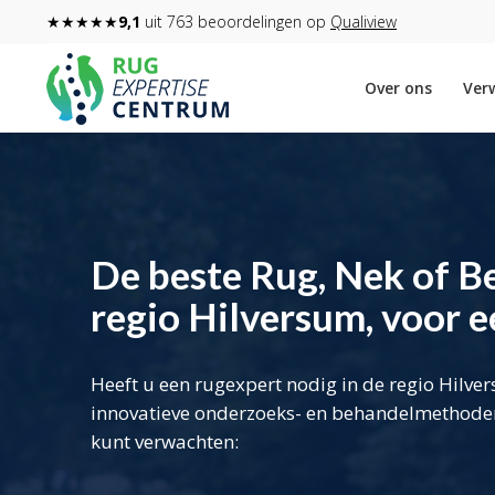
★★★★★
9,1
uit 763 beoordelingen op
Qualiview
Over ons
Verw
De beste Rug, Nek of Be
regio Hilversum, voor een
Heeft u een rugexpert nodig in de regio Hilve
innovatieve onderzoeks- en behandelmethoden 
kunt verwachten: