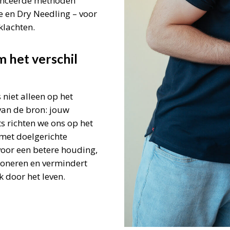
vanceerde methoden
e en Dry Needling – voor
klachten.
 het verschil
 niet alleen op het
van de bron: jouw
s richten we ons op het
met doelgerichte
voor een betere houding,
ioneren en vermindert
k door het leven.