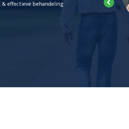
 & effectieve behandeling
Manolya Sloot
siotherapie / Kaakfysiotherapie
Lees meer