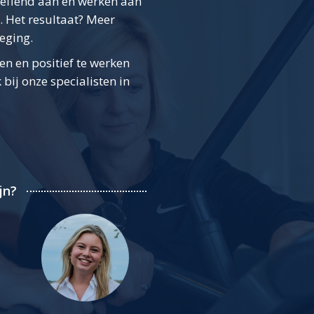
reffend aan én werken aan
. Het resultaat? Meer
eging.
ten en positief te werken
ij onze specialisten in
jn?