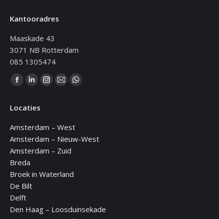
Kantooradres
Maaskade 43
3071 NB Rotterdam
085 1305474
Vind ons op:
Facebook
Linkedin
Instagram
Mail
WhatsApp
page
page
page
page
page
Locaties
opens
opens
opens
opens
opens
in
in
in
in
in
Amsterdam – West
new
new
new
new
new
Amsterdam – Nieuw-West
window
window
window
window
window
Amsterdam – Zuid
Breda
Broek in Waterland
De Bilt
Delft
Den Haag – Loosduinsekade