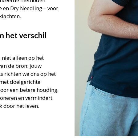
vanceerde methoden
e en Dry Needling – voor
klachten.
 het verschil
 niet alleen op het
van de bron: jouw
s richten we ons op het
met doelgerichte
voor een betere houding,
ioneren en vermindert
k door het leven.