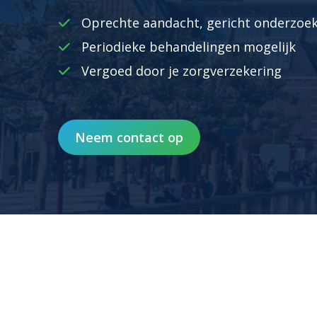
Oprechte aandacht, gericht onderzoek
Periodieke behandelingen mogelijk
Vergoed door je zorgverzekering
Jacco Stommel
Manueel therapeut
Neem contact op
Lees meer