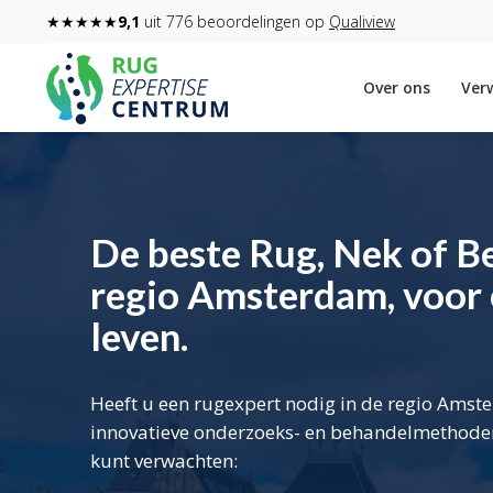
★★★★★
9,1
uit 776 beoordelingen op
Qualiview
Over ons
Verw
De beste Rug, Nek of Be
regio Amsterdam, voor ee
leven.
Heeft u een rugexpert nodig in de regio Amst
innovatieve onderzoeks- en behandelmethoden
kunt verwachten: