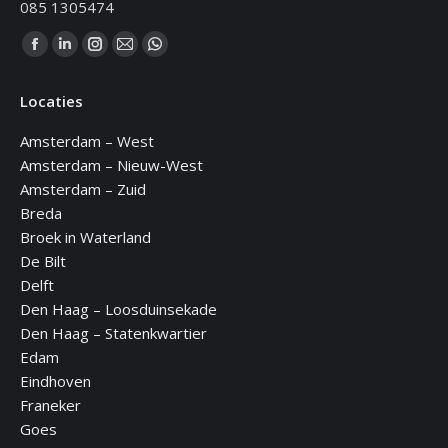
085 1305474
Vind ons op:
Facebook
Linkedin
Instagram
Mail
WhatsApp
page
page
page
page
page
Locaties
opens
opens
opens
opens
opens
in
in
in
in
in
Amsterdam – West
new
new
new
new
new
Amsterdam – Nieuw-West
window
window
window
window
window
Amsterdam – Zuid
Breda
Broek in Waterland
De Bilt
Delft
Den Haag – Loosduinsekade
Den Haag – Statenkwartier
Edam
Eindhoven
Franeker
Goes