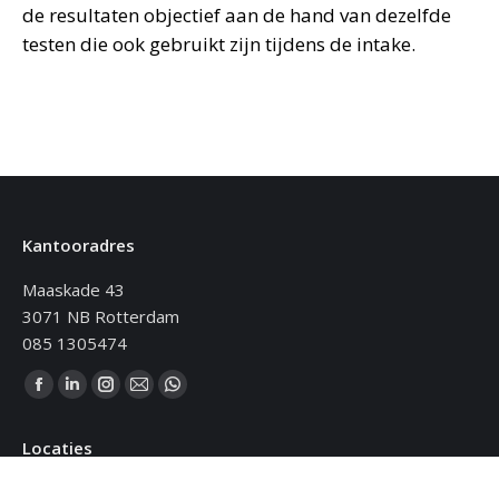
de resultaten objectief aan de hand van dezelfde
testen die ook gebruikt zijn tijdens de intake.
Kantooradres
Maaskade 43
3071 NB Rotterdam
085 1305474
Vind ons op:
Facebook
Linkedin
Instagram
Mail
WhatsApp
page
page
page
page
page
Locaties
opens
opens
opens
opens
opens
in
in
in
in
in
Amsterdam – West