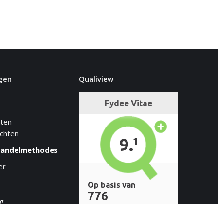
gen
Qualiview
n
n
hten
achten
handelmethodes
er
e
ng