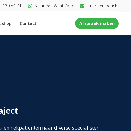
- 130 54 74
Stuur een WhatsApp
Stuur een bericht
bshop
Contact
Afspraak maken
aject
g- en nekpatiënten naar diverse specialisten