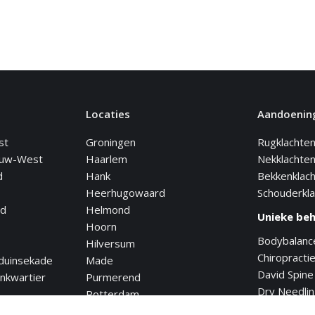
Locaties
Aandoenin
st
Groningen
Rugklachte
euw-West
Haarlem
Nekklachte
d
Hank
Bekkenklac
Heerhugowaard
Schouderkl
nd
Helmond
Unieke be
Hoorn
Bodybalanc
Hilversum
Chiropracti
duinsekade
Made
David Spine
nkwartier
Purmerend
Dry Needli
Rotterdam
Flexchair
Tynaarlo