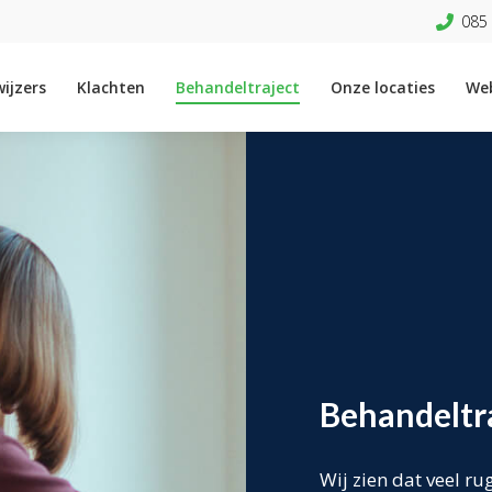
085 
ijzers
Klachten
Behandeltraject
Onze locaties
We
Behandeltr
Wij zien dat veel ru