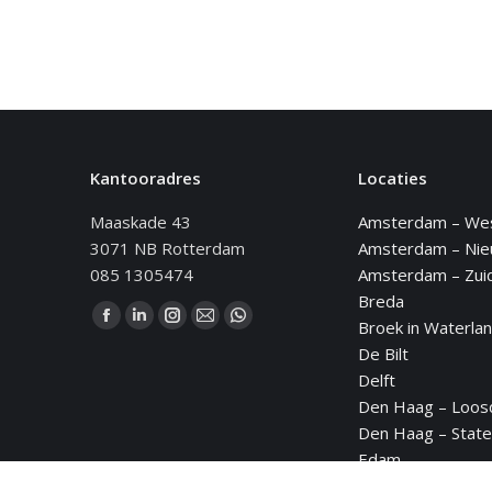
Kantooradres
Locaties
Maaskade 43
Amsterdam – We
3071 NB Rotterdam
Amsterdam – Ni
085 1305474
Amsterdam – Zui
Breda
Vind ons op:
Broek in Waterla
Facebook
Linkedin
Instagram
Mail
WhatsApp
De Bilt
page
page
page
page
page
Delft
opens
opens
opens
opens
opens
Den Haag – Loos
in
in
in
in
in
Den Haag – State
new
new
new
new
new
Edam
window
window
window
window
window
Eindhoven