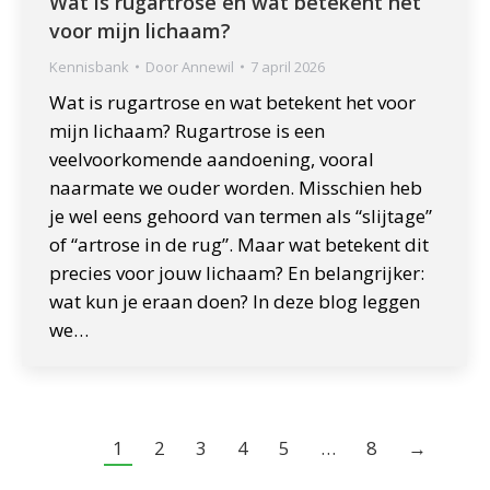
Wat is rugartrose en wat betekent het
voor mijn lichaam?
Kennisbank
Door
Annewil
7 april 2026
Wat is rugartrose en wat betekent het voor
mijn lichaam? Rugartrose is een
veelvoorkomende aandoening, vooral
naarmate we ouder worden. Misschien heb
je wel eens gehoord van termen als “slijtage”
of “artrose in de rug”. Maar wat betekent dit
precies voor jouw lichaam? En belangrijker:
wat kun je eraan doen? In deze blog leggen
we…
1
2
3
4
5
…
8
→