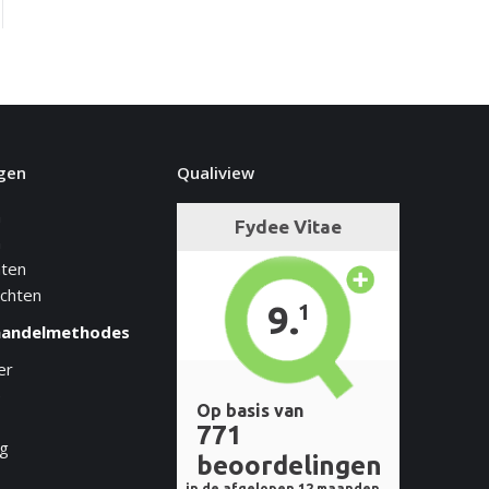
gen
Qualiview
n
n
hten
achten
handelmethodes
er
e
ng