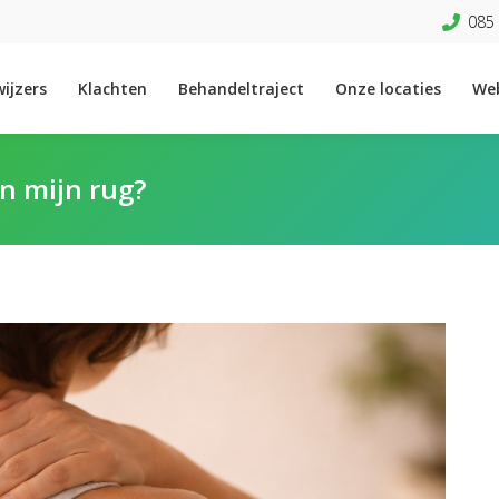
085 
ijzers
Klachten
Behandeltraject
Onze locaties
We
n mijn rug?