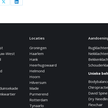
Deel
Deel
op
op
book
X
LinkedIn
Locaties
Aandoenin
st
Groningen
Rugklachte
euw-West
Haarlem
Nekklachte
d
Hank
Bekkenklac
Heerhugowaard
Schouderkl
nd
Helmond
Unieke be
Hoorn
Bodybalanc
Hilversum
Chiropracti
duinsekade
Made
David Spine
nkwartier
Purmerend
Dry Needli
Rotterdam
Flexchair
Tynaarlo