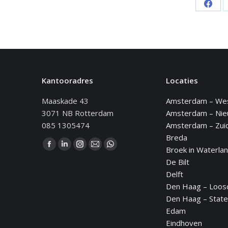
Deel
op
Face
Kantooradres
Locaties
Maaskade 43
Amsterdam – We
3071 NB Rotterdam
Amsterdam – Ni
085 1305474
Amsterdam – Zui
Breda
Vind ons op:
Broek in Waterla
Facebook
Linkedin
Instagram
Mail
WhatsApp
De Bilt
page
page
page
page
page
Delft
opens
opens
opens
opens
opens
Den Haag – Loos
in
in
in
in
in
Den Haag – State
new
new
new
new
new
Edam
window
window
window
window
window
Eindhoven