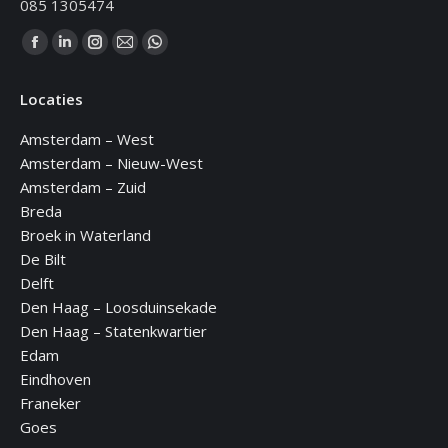
085 1305474
Vind ons op:
Facebook
Linkedin
Instagram
Mail
WhatsApp
page
page
page
page
page
Locaties
opens
opens
opens
opens
opens
in
in
in
in
in
Amsterdam – West
new
new
new
new
new
Amsterdam – Nieuw-West
window
window
window
window
window
Amsterdam – Zuid
Breda
Broek in Waterland
De Bilt
Delft
Den Haag – Loosduinsekade
Den Haag – Statenkwartier
Edam
Eindhoven
Franeker
Goes