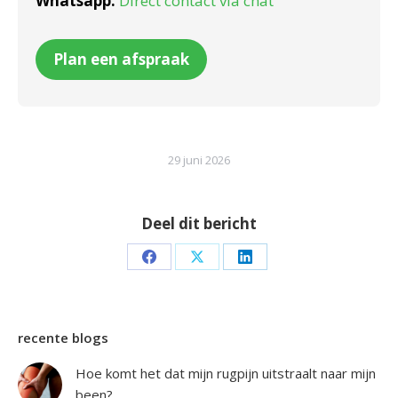
Whatsapp:
Direct contact via chat
Plan een afspraak
29 juni 2026
Deel dit bericht
Deel
Deel
Deel
op
op
op
Facebook
X
LinkedIn
recente blogs
Hoe komt het dat mijn rugpijn uitstraalt naar mijn
been?