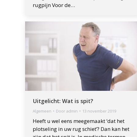
rugpijn Voor de…
Uitgelicht: Wat is spit?
Algemeen
Door
admin
13 november 2019
Heeft u wel eens meegemaakt ‘dat het
plotseling in uw rug schiet’? Dan kan het
zijn dat het spit is. In medische termen