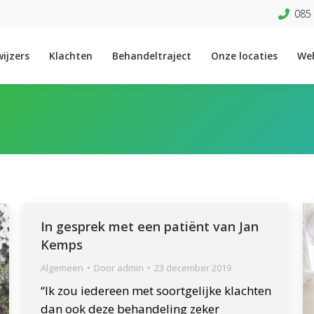
085 
ijzers
Klachten
Behandeltraject
Onze locaties
We
In gesprek met een patiënt van Jan
Kemps
Algemeen
Door
admin
23 december 2019
“Ik zou iedereen met soortgelijke klachten
dan ook deze behandeling zeker