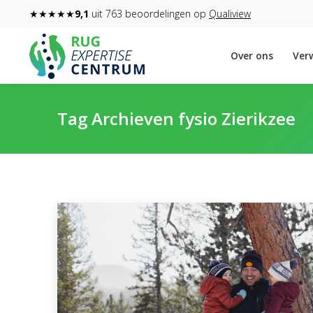
★★★★★
9,1
uit 763 beoordelingen op
Qualiview
Over ons
Verw
Tag Archieven
fysio Zierikzee