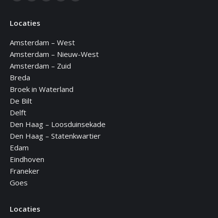
Facebook
Linkedin
Instagram
Mail
WhatsApp
page
page
page
page
page
Locaties
opens
opens
opens
opens
opens
in
in
in
in
in
Amsterdam – West
new
new
new
new
new
Amsterdam – Nieuw-West
window
window
window
window
window
Amsterdam – Zuid
Breda
Broek in Waterland
De Bilt
Delft
Den Haag – Loosduinsekade
Den Haag – Statenkwartier
Edam
Eindhoven
Franeker
Goes
Locaties