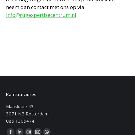
neem dan contact met ons op via
info@rugexpertisecentrum.nl
Kantooradres
Maaskade 43
3071 NB Rotterdam
085 1305474
Vind ons op: