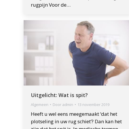
rugpijn Voor de…
Uitgelicht: Wat is spit?
Algemeen
Door
admin
13 november 2019
Heeft u wel eens meegemaakt ‘dat het
plotseling in uw rug schiet’? Dan kan het
zijn dat het spit is. In medische termen