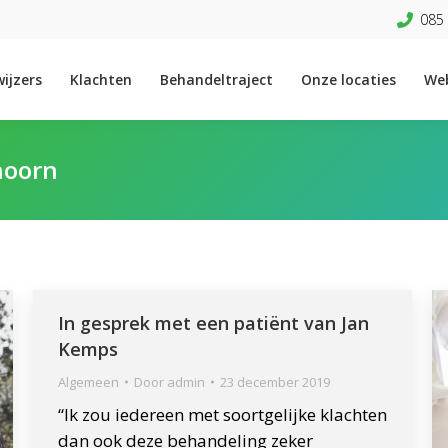
085 
ijzers
Klachten
Behandeltraject
Onze locaties
We
hoorn
In gesprek met een patiënt van Jan
Kemps
Algemeen
Door
admin
23 december 2019
“Ik zou iedereen met soortgelijke klachten
dan ook deze behandeling zeker