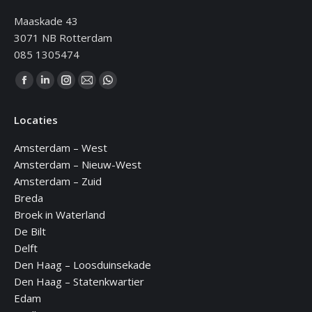
Maaskade 43
3071 NB Rotterdam
085 1305474
Vind ons op:
Facebook
Linkedin
Instagram
Mail
WhatsApp
page
page
page
page
page
Locaties
opens
opens
opens
opens
opens
in
in
in
in
in
Amsterdam – West
new
new
new
new
new
Amsterdam – Nieuw-West
window
window
window
window
window
Amsterdam – Zuid
Breda
Broek in Waterland
De Bilt
Delft
Den Haag – Loosduinsekade
Den Haag – Statenkwartier
Edam