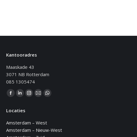
Kantooradres
Maaskade 43
3071 NB Rotterdam
085 1305474
Vind ons op:
Facebook
Linkedin
Instagram
Mail
WhatsApp
page
page
page
page
page
Locaties
opens
opens
opens
opens
opens
in
in
in
in
in
Amsterdam – West
new
new
new
new
new
Amsterdam – Nieuw-West
window
window
window
window
window