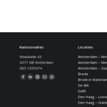
Kantooradres
Locaties
Maaskade 43
Amsterdam – We
3071 NB Rotterdam
Amsterdam – Ni
085 1305474
Amsterdam – Zui
Breda
Vind ons op:
Broek in Waterla
Facebook
Linkedin
Instagram
Mail
WhatsApp
De Bilt
page
page
page
page
page
Delft
opens
opens
opens
opens
opens
Den Haag – Loos
in
in
in
in
in
Den Haag – State
new
new
new
new
new