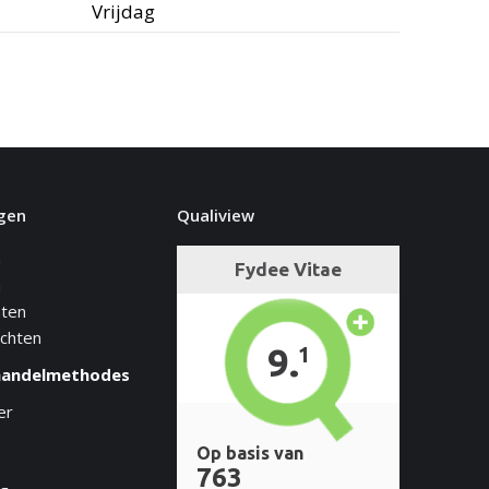
Vrijdag
gen
Qualiview
n
n
hten
achten
handelmethodes
er
e