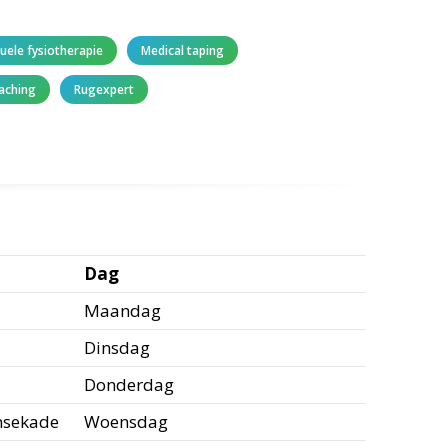
uele fysiotherapie
Medical taping
aching
Rugexpert
Dag
Maandag
Dinsdag
Donderdag
nsekade
Woensdag