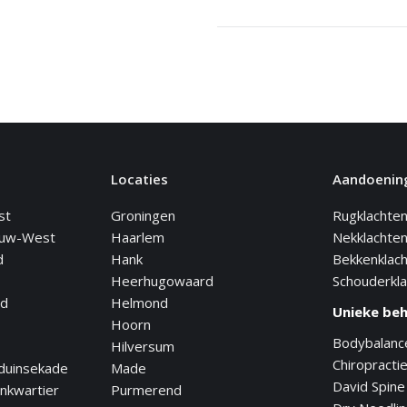
Locaties
Aandoenin
st
Groningen
Rugklachte
euw-West
Haarlem
Nekklachte
d
Hank
Bekkenklac
Heerhugowaard
Schouderkl
nd
Helmond
Unieke be
Hoorn
Bodybalanc
Hilversum
Chiropracti
duinsekade
Made
David Spine
nkwartier
Purmerend