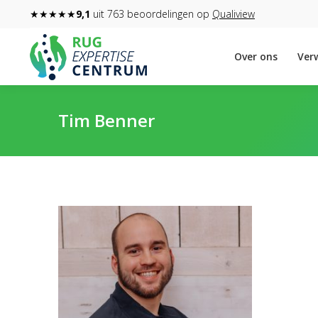
★★★★★
9,1
uit 763 beoordelingen op
Qualiview
Over ons
Verw
Tim Benner