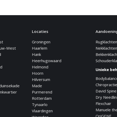
Locaties
Aandoenin
st
Groningen
Rugklachte
euw-West
Haarlem
Nekklachte
d
Hank
Bekkenklac
Heerhugowaard
Schouderkl
nd
Helmond
Unieke be
Hoorn
Bodybalanc
Hilversum
Chiropracti
duinsekade
Made
David Spine
nkwartier
Purmerend
Dry Needli
Rotterdam
Flexchair
Tynaarlo
Manuele th
Vlaardingen
OriGENE