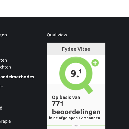
gen
Qualiview
n
n
hten
achten
handelmethodes
er
e
ng
erapie