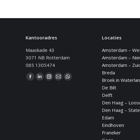
Kantooradres
Locaties
Maaskade 43
Amsterdam – We
3071 NB Rotterdam
Amsterdam – Ni
085 1305474
Amsterdam – Zui
Breda
Vind ons op:
Broek in Waterla
Facebook
Linkedin
Instagram
Mail
WhatsApp
De Bilt
page
page
page
page
page
Delft
opens
opens
opens
opens
opens
Den Haag – Loos
in
in
in
in
in
Den Haag – State
new
new
new
new
new
Edam
window
window
window
window
window
Eindhoven
Franeker