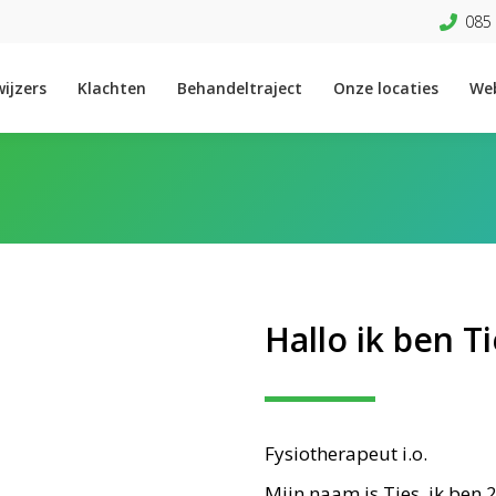
085 
ijzers
Klachten
Behandeltraject
Onze locaties
We
Hallo ik ben Ti
Fysiotherapeut i.o.
Mijn naam is Ties, ik ben 