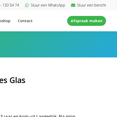
- 130 54 74
Stuur een WhatsApp
Stuur een bericht
bshop
Contact
Afspraak maken
es Glas
23 jaar en kom uit Langedijk. Na mijn