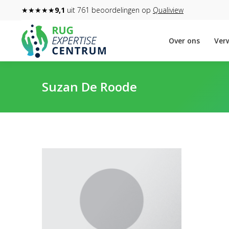
★★★★★
9,1
uit 761 beoordelingen op
Qualiview
Over ons
Verw
Suzan De Roode