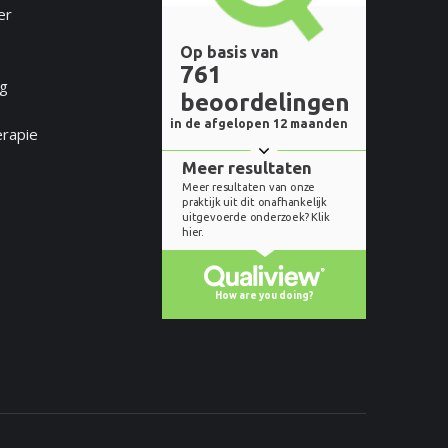
er
e
ng
erapie