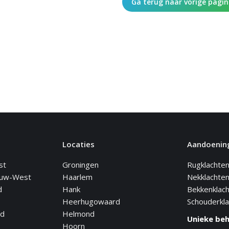
Ga terug naar vorige pagi
Locaties
Aandoenin
st
Groningen
Rugklachte
euw-West
Haarlem
Nekklachte
d
Hank
Bekkenklac
Heerhugowaard
Schouderkl
nd
Helmond
Unieke be
Hoorn