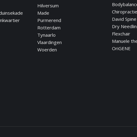
Bodybalanc
Hilversum
Chiropracti
duinsekade
Made
David Spine
nkwartier
Purmerend
Dry Needli
Rotterdam
Flexchair
Tynaarlo
Manuele th
Vlaardingen
OriGENE
Woerden