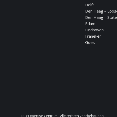
Delft
opens
opens
opens
opens
opens
Den Haag – Loos
in
in
in
in
in
Den Haag – State
new
new
new
new
new
Edam
window
window
window
window
window
Eindhoven
Franeker
Goes
Rug Expertise Centrum - Alle rechten voorbehouden