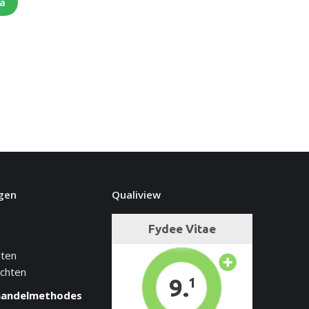
na
gen
Qualiview
n
n
hten
achten
handelmethodes