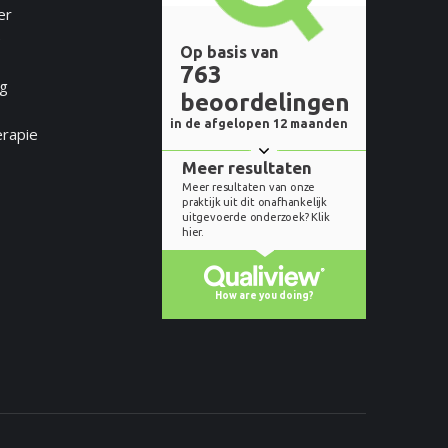
er
e
ng
erapie