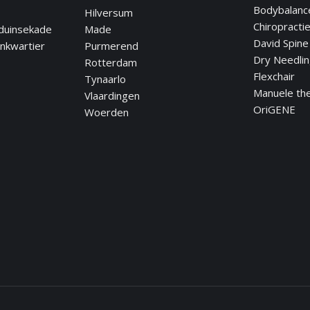
Bodybalanc
Hilversum
Chiropracti
duinsekade
Made
David Spine
nkwartier
Purmerend
Dry Needli
Rotterdam
Flexchair
Tynaarlo
Manuele th
Vlaardingen
OriGENE
Woerden