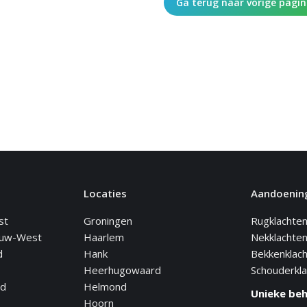
Ga terug naar vorige pagi
Locaties
Aandoenin
st
Groningen
Rugklachte
euw-West
Haarlem
Nekklachte
d
Hank
Bekkenklac
Heerhugowaard
Schouderkl
nd
Helmond
Unieke be
Hoorn