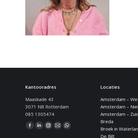
Kantooradres
Locaties
Maaskade 43
Amsterdam – We
3071 NB Rotterdam
Amsterdam – Ni
085 1305474
Amsterdam – Zui
Breda
Vind ons op:
Broek in Waterla
Facebook
Linkedin
Instagram
Mail
WhatsApp
De Bilt
page
page
page
page
page