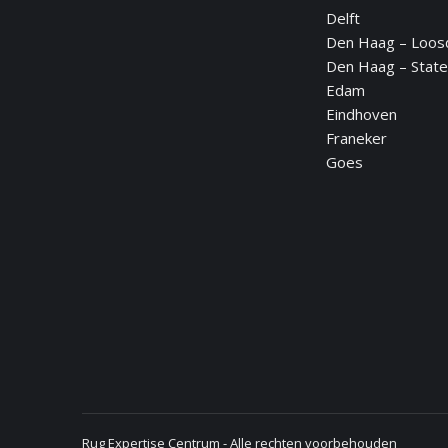
Delft
opens
opens
opens
opens
opens
Den Haag – Loos
in
in
in
in
in
Den Haag – State
new
new
new
new
new
Edam
window
window
window
window
window
Eindhoven
Franeker
Goes
Rug Expertise Centrum - Alle rechten voorbehouden