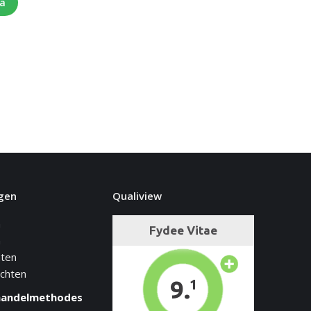
na
gen
Qualiview
n
n
hten
achten
handelmethodes