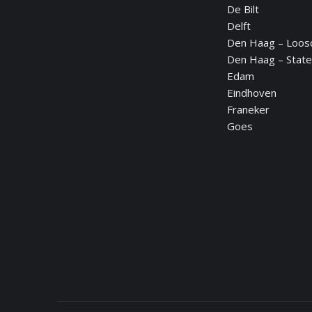
De Bilt
page
page
page
page
page
Delft
opens
opens
opens
opens
opens
Den Haag – Loos
in
in
in
in
in
Den Haag – State
new
new
new
new
new
Edam
window
window
window
window
window
Eindhoven
Franeker
Goes