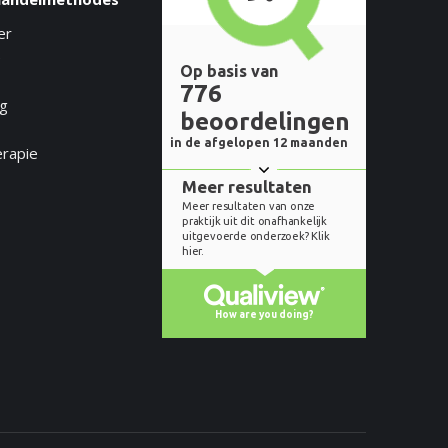
er
e
ng
erapie