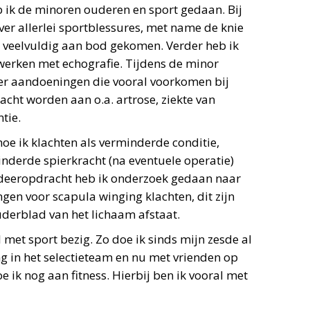
b ik de minoren ouderen en sport gedaan. Bij
over allerlei sportblessures, met name de knie
j veelvuldig aan bod gekomen. Verder heb ik
 werken met echografie. Tijdens de minor
er aandoeningen die vooral voorkomen bij
cht worden aan o.a. artrose, ziekte van
tie.
oe ik klachten als verminderde conditie,
nderde spierkracht (na eventuele operatie)
udeeropdracht heb ik onderzoek gedaan naar
ngen voor scapula winging klachten, dit zijn
uderblad van het lichaam afstaat.
el met sport bezig. Zo doe ik sinds mijn zesde al
ng in het selectieteam en nu met vrienden op
 ik nog aan fitness. Hierbij ben ik vooral met