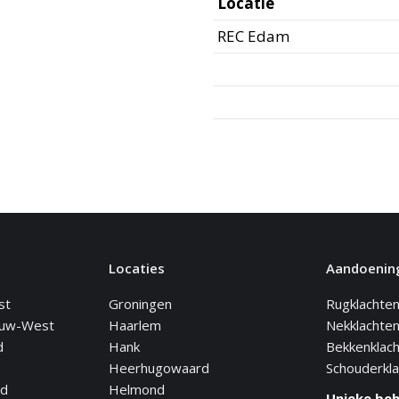
Locatie
REC Edam
Locaties
Aandoenin
st
Groningen
Rugklachte
euw-West
Haarlem
Nekklachte
d
Hank
Bekkenklac
Heerhugowaard
Schouderkl
nd
Helmond
Unieke be