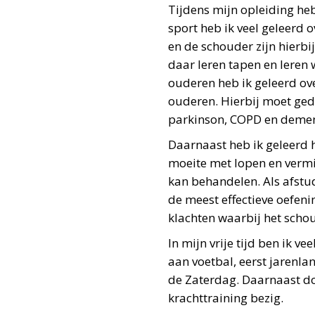
Tijdens mijn opleiding he
sport heb ik veel geleerd 
en de schouder zijn hierbi
daar leren tapen en leren
ouderen heb ik geleerd ov
ouderen. Hierbij moet geda
parkinson, COPD en demen
Daarnaast heb ik geleerd h
moeite met lopen en vermi
kan behandelen. Als afst
de meest effectieve oefeni
klachten waarbij het scho
In mijn vrije tijd ben ik ve
aan voetbal, eerst jarenla
de Zaterdag. Daarnaast doe
krachttraining bezig.