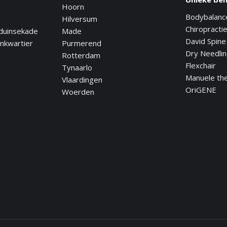
Hoorn
Bodybalanc
Hilversum
Chiropracti
duinsekade
Made
David Spine
nkwartier
Purmerend
Dry Needli
Rotterdam
Flexchair
Tynaarlo
Manuele th
Vlaardingen
OriGENE
Woerden