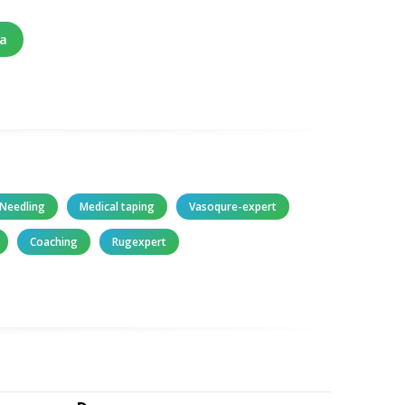
na
 Needling
Medical taping
Vasoqure-expert
Coaching
Rugexpert