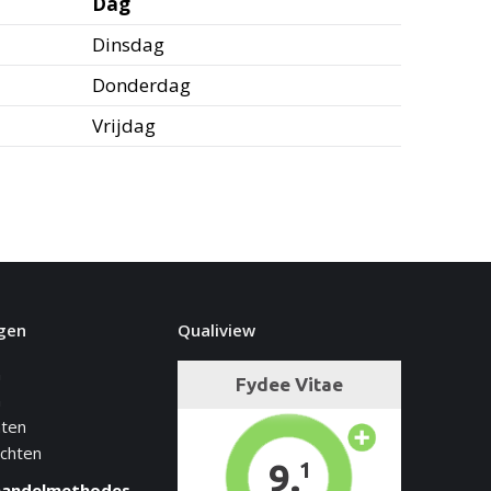
Dag
Dinsdag
Donderdag
Vrijdag
gen
Qualiview
n
n
hten
achten
handelmethodes