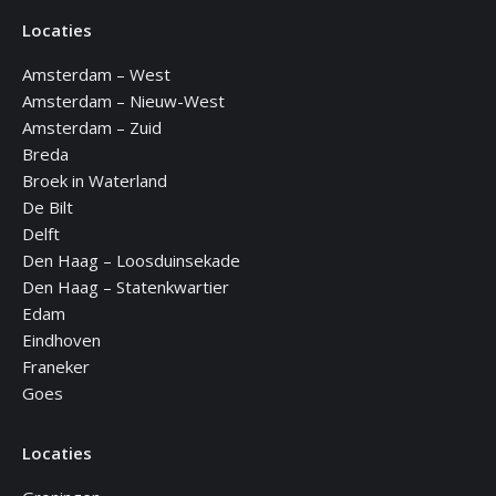
page
page
page
page
page
Locaties
opens
opens
opens
opens
opens
in
in
in
in
in
Amsterdam – West
new
new
new
new
new
Amsterdam – Nieuw-West
window
window
window
window
window
Amsterdam – Zuid
Breda
Broek in Waterland
De Bilt
Delft
Den Haag – Loosduinsekade
Den Haag – Statenkwartier
Edam
Eindhoven
Franeker
Goes
Locaties