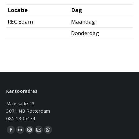
Locatie
Dag
REC Edam
Maandag
Donderdag
Kantooradres
Maaskade 43
3071 NB Rotterdam
085 1305474
Vind ons op:
Facebook
Linkedin
Instagram
Mail
WhatsApp