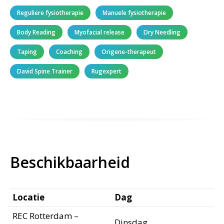
Reguliere fysiotherapie
Manuele fysiotherapie
Body Reading
Myofacial release
Dry Needling
Taping
Coaching
Origene-therapeut
David Spine Trainer
Rugexpert
Beschikbaarheid
Locatie
Dag
REC Rotterdam –
Dinsdag