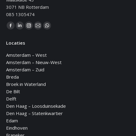
3071 NB Rotterdam
085 1305474
Vind ons op:
Facebook
Linkedin
Instagram
Mail
WhatsApp
page
page
page
page
page
Locaties
opens
opens
opens
opens
opens
in
in
in
in
in
Amsterdam – West
new
new
new
new
new
Amsterdam – Nieuw-West
window
window
window
window
window
Amsterdam – Zuid
Breda
Broek in Waterland
De Bilt
Delft
Den Haag – Loosduinsekade
Den Haag – Statenkwartier
Edam
Eindhoven
Franeker