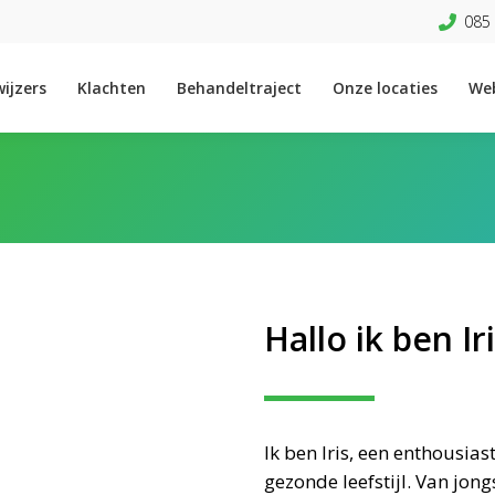
085 
ijzers
Klachten
Behandeltraject
Onze locaties
We
Hallo ik ben Ir
Ik ben Iris, een enthousia
gezonde leefstijl. Van jongs