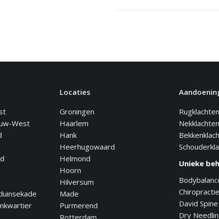
Locaties
Aandoenin
st
Groningen
Rugklachte
euw-West
Haarlem
Nekklachte
d
Hank
Bekkenklac
Heerhugowaard
Schouderkl
nd
Helmond
Unieke be
Hoorn
Bodybalanc
Hilversum
Chiropracti
duinsekade
Made
David Spine
nkwartier
Purmerend
Dry Needli
Rotterdam