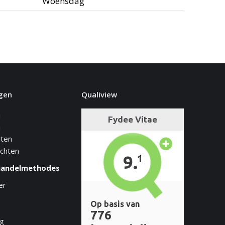
Woensdag
gen
Qualiview
n
n
hten
achten
handelmethodes
er
e
ng