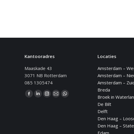
Kantooradres
Locaties
Maaskade 43
Amsterdam – We
3071 NB Rotterdam
Amsterdam – Ni
085 1305474
Amsterdam – Zui
Breda
Vind ons op:
Broek in Waterla
Facebook
Linkedin
Instagram
Mail
WhatsApp
De Bilt
page
page
page
page
page
Delft
opens
opens
opens
opens
opens
Den Haag – Loos
in
in
in
in
in
Den Haag – State
new
new
new
new
new
Edam