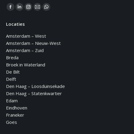
Vind ons op:
Facebook
Linkedin
Instagram
Mail
WhatsApp
page
page
page
page
page
Locaties
opens
opens
opens
opens
opens
in
in
in
in
in
Amsterdam – West
new
new
new
new
new
Amsterdam – Nieuw-West
window
window
window
window
window
Amsterdam – Zuid
Breda
Broek in Waterland
De Bilt
Delft
Den Haag – Loosduinsekade
Den Haag – Statenkwartier
Edam
Eindhoven
Franeker
Goes