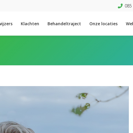
085 
ijzers
Klachten
Behandeltraject
Onze locaties
We