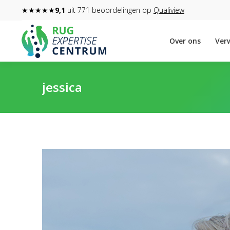
★★★★★
9,1
uit 771 beoordelingen op
Qualiview
Over ons
Verw
jessica