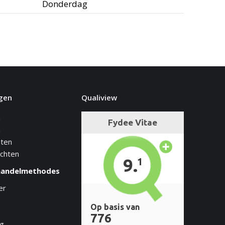
Donderdag
gen
Qualiview
n
n
hten
achten
handelmethodes
er
e
ng