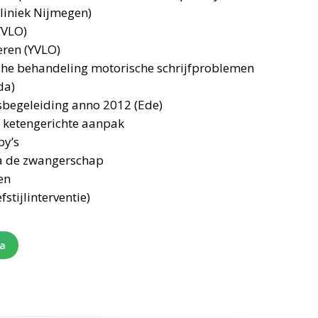
liniek Nijmegen)
YVLO)
ren (YVLO)
che behandeling motorische schrijfproblemen
da)
begeleiding anno 2012 (Ede)
 ketengerichte aanpak
by’s
na de zwangerschap
en
stijlinterventie)
na