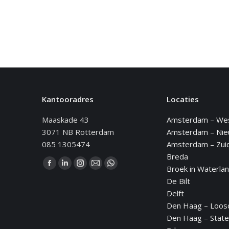
Kantooradres
Locaties
Maaskade 43
Amsterdam – We
3071 NB Rotterdam
Amsterdam – Ni
085 1305474
Amsterdam – Zui
Breda
Vind ons op:
Broek in Waterla
Facebook
Linkedin
Instagram
Mail
WhatsApp
De Bilt
page
page
page
page
page
Delft
opens
opens
opens
opens
opens
Den Haag – Loos
in
in
in
in
in
Den Haag – State
new
new
new
new
new