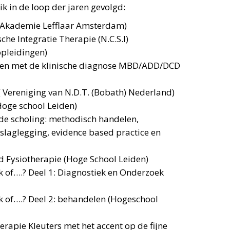
k in de loop der jaren gevolgd:
(Akademie Lefflaar Amsterdam)
che Integratie Therapie (N.C.S.I)
opleidingen)
eren met de klinische diagnose MBD/ADD/DCD
( Vereniging van N.D.T. (Bobath) Nederland)
oge school Leiden)
de scholing: methodisch handelen,
slaglegging, evidence based practice en
d Fysiotherapie (Hoge School Leiden)
ek of….? Deel 1: Diagnostiek en Onderzoek
ek of….? Deel 2: behandelen (Hogeschool
erapie Kleuters met het accent op de fijne