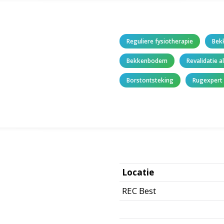
Reguliere fysiotherapie
Bek
Bekkenbodem
Revalidatie 
Borstontsteking
Rugexpert
Locatie
REC Best