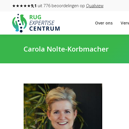
★★★★★
9,1
uit 776 beoordelingen op
Qualiview
Over ons
Verw
Carola Nolte-Korbmacher