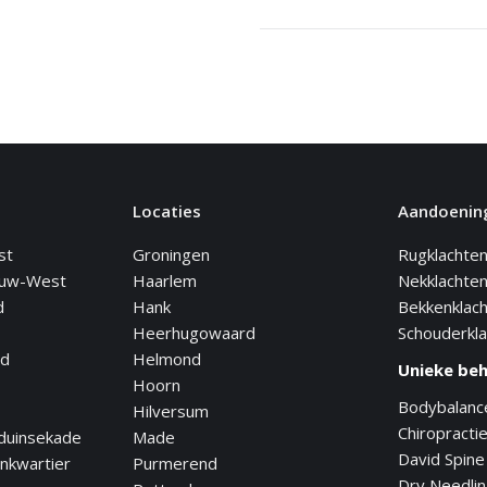
Locaties
Aandoenin
st
Groningen
Rugklachte
euw-West
Haarlem
Nekklachte
d
Hank
Bekkenklac
Heerhugowaard
Schouderkl
nd
Helmond
Unieke be
Hoorn
Bodybalanc
Hilversum
Chiropracti
duinsekade
Made
David Spine
nkwartier
Purmerend
Dry Needli