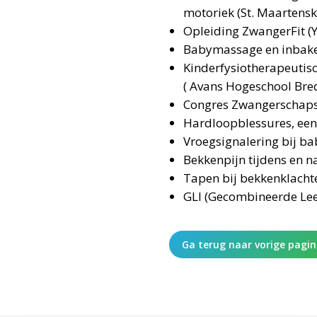
motoriek (St. Maartensk
Opleiding ZwangerFit (
Babymassage en inbake
Kinderfysiotherapeutis
( Avans Hogeschool Bre
Congres Zwangerschaps
Hardloopblessures, een
Vroegsignalering bij ba
Bekkenpijn tijdens en 
Tapen bij bekkenklacht
GLI (Gecombineerde Leef
Ga terug naar vorige pagi