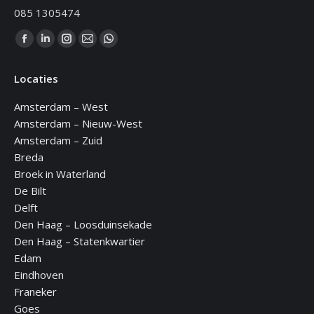
085 1305474
Vind ons op:
Facebook
Linkedin
Instagram
Mail
WhatsApp
page
page
page
page
page
Locaties
opens
opens
opens
opens
opens
in
in
in
in
in
Amsterdam – West
new
new
new
new
new
Amsterdam – Nieuw-West
window
window
window
window
window
Amsterdam – Zuid
Breda
Broek in Waterland
De Bilt
Delft
Den Haag – Loosduinsekade
Den Haag – Statenkwartier
Edam
Eindhoven
Franeker
Goes