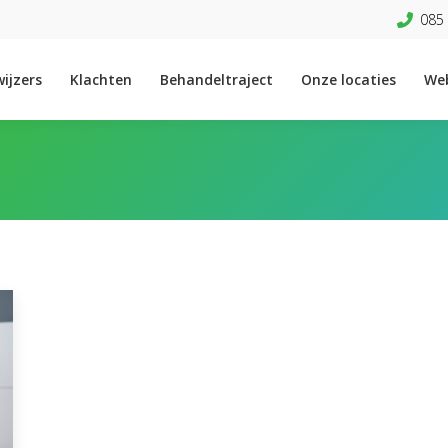
085 
ijzers
Klachten
Behandeltraject
Onze locaties
We