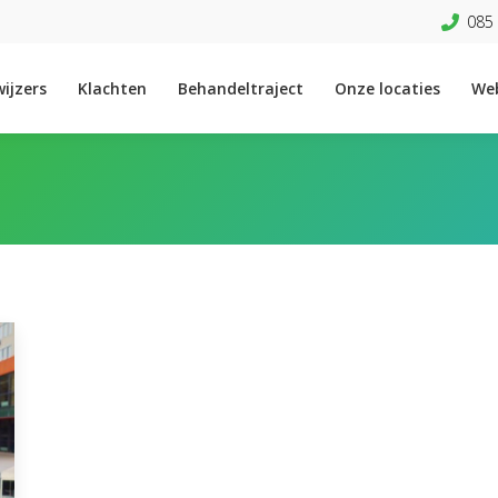
085 
ijzers
Klachten
Behandeltraject
Onze locaties
We