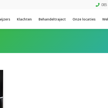
085 
ijzers
Klachten
Behandeltraject
Onze locaties
We