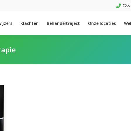
085 
ijzers
Klachten
Behandeltraject
Onze locaties
We
rapie