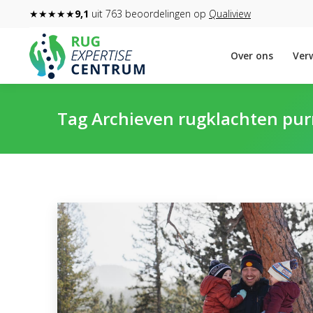
★★★★★
9,1
uit 763 beoordelingen op
Qualiview
Over ons
Verw
Tag Archieven
rugklachten pu