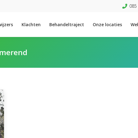
085 
ijzers
Klachten
Behandeltraject
Onze locaties
We
rmerend