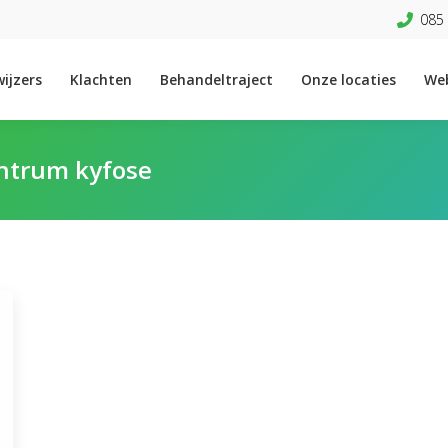
085 
ijzers
Klachten
Behandeltraject
Onze locaties
We
entrum kyfose