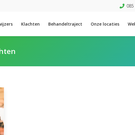
085 
ijzers
Klachten
Behandeltraject
Onze locaties
We
chten