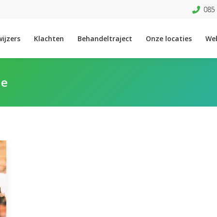
085 
ijzers
Klachten
Behandeltraject
Onze locaties
We
ie