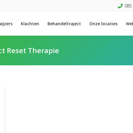
085 
ijzers
Klachten
Behandeltraject
Onze locaties
We
ct Reset Therapie