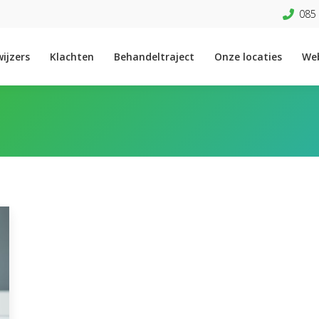
085 
ijzers
Klachten
Behandeltraject
Onze locaties
We