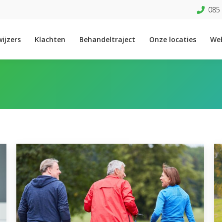
085 
ijzers
Klachten
Behandeltraject
Onze locaties
We