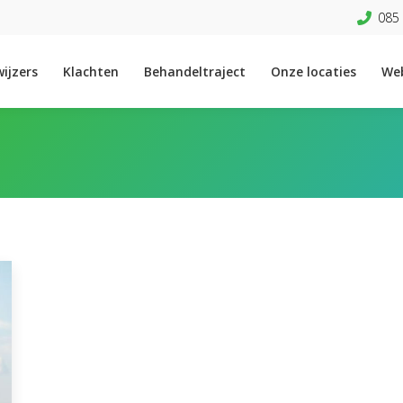
085 
ijzers
Klachten
Behandeltraject
Onze locaties
We