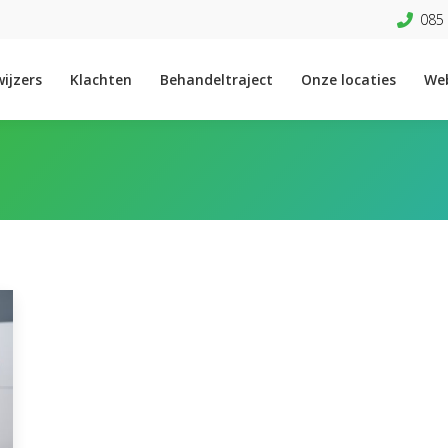
085 
ijzers
Klachten
Behandeltraject
Onze locaties
We