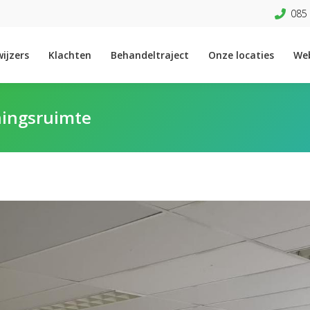
085 
ijzers
Klachten
Behandeltraject
Onze locaties
We
ningsruimte