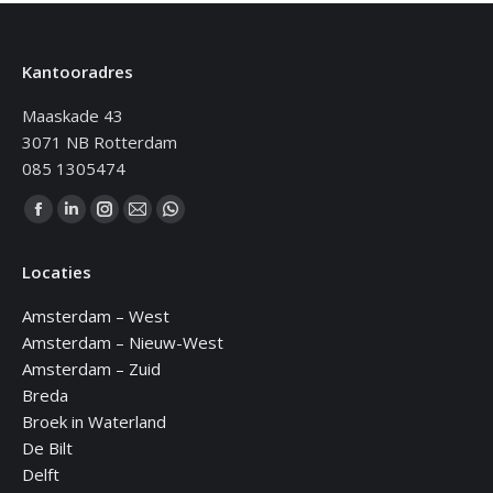
Kantooradres
Maaskade 43
3071 NB Rotterdam
085 1305474
Vind ons op:
Facebook
Linkedin
Instagram
Mail
WhatsApp
page
page
page
page
page
Locaties
opens
opens
opens
opens
opens
in
in
in
in
in
Amsterdam – West
new
new
new
new
new
Amsterdam – Nieuw-West
window
window
window
window
window
Amsterdam – Zuid
Breda
Broek in Waterland
De Bilt
Delft