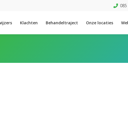
085 
ijzers
Klachten
Behandeltraject
Onze locaties
We