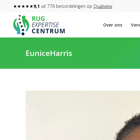
★★★★★
9,1
uit 776 beoordelingen op
Qualiview
Over ons
Verw
EuniceHarris