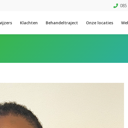
085 
ijzers
Klachten
Behandeltraject
Onze locaties
We