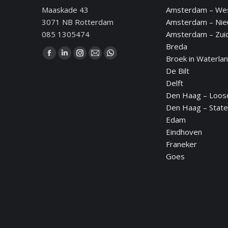
Maaskade 43
Amsterdam – We
3071 NB Rotterdam
Amsterdam – Ni
085 1305474
Amsterdam – Zui
Breda
Vind ons op:
Broek in Waterla
Facebook
Linkedin
Instagram
Mail
WhatsApp
De Bilt
page
page
page
page
page
Delft
opens
opens
opens
opens
opens
Den Haag – Loos
in
in
in
in
in
Den Haag – State
new
new
new
new
new
Edam
window
window
window
window
window
Eindhoven
Franeker
Goes