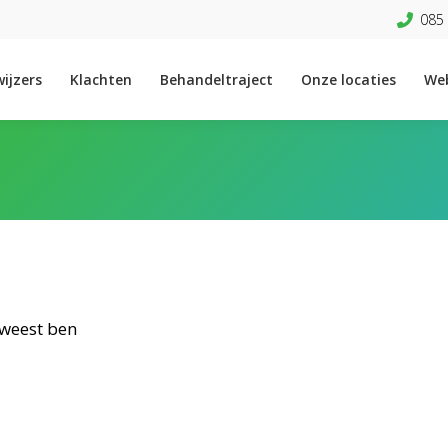
085 
ijzers
Klachten
Behandeltraject
Onze locaties
We
eweest ben