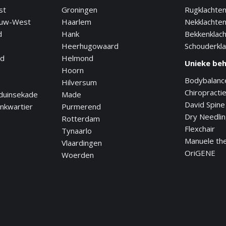
st
Groningen
Rugklachte
euw-West
Haarlem
Nekklachte
d
Hank
Bekkenklac
Heerhugowaard
Schouderkl
nd
Helmond
Unieke be
Hoorn
Bodybalanc
Hilversum
Chiropracti
duinsekade
Made
David Spine
nkwartier
Purmerend
Dry Needli
Rotterdam
Flexchair
Tynaarlo
Manuele th
Vlaardingen
OriGENE
Woerden