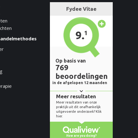
n
n
hten
achten
handelmethodes
er
e
ng
erapie