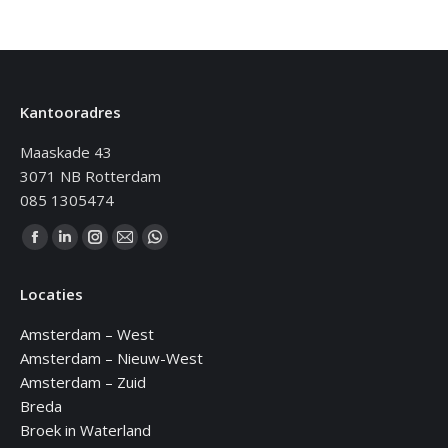
Kantooradres
Maaskade 43
3071 NB Rotterdam
085 1305474
Vind ons op:
Facebook
Linkedin
Instagram
Mail
WhatsApp
page
page
page
page
page
Locaties
opens
opens
opens
opens
opens
in
in
in
in
in
Amsterdam – West
new
new
new
new
new
Amsterdam – Nieuw-West
window
window
window
window
window
Amsterdam – Zuid
Breda
Broek in Waterland