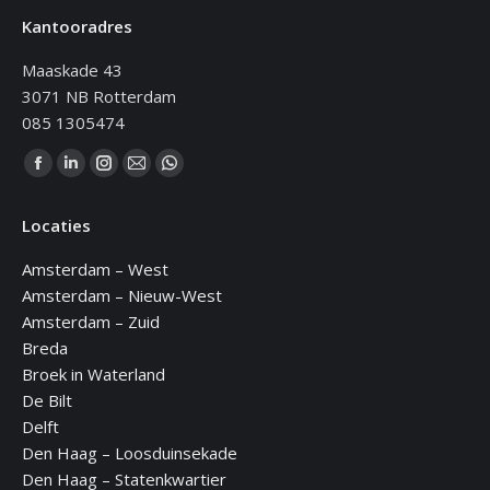
Kantooradres
Maaskade 43
3071 NB Rotterdam
085 1305474
Vind ons op:
Facebook
Linkedin
Instagram
Mail
WhatsApp
page
page
page
page
page
Locaties
opens
opens
opens
opens
opens
in
in
in
in
in
Amsterdam – West
new
new
new
new
new
Amsterdam – Nieuw-West
window
window
window
window
window
Amsterdam – Zuid
Breda
Broek in Waterland
De Bilt
Delft
Den Haag – Loosduinsekade
Den Haag – Statenkwartier