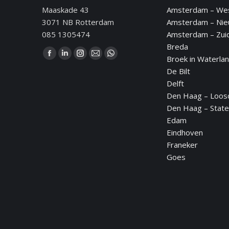
Maaskade 43
Amsterdam – We
3071 NB Rotterdam
Amsterdam – Ni
085 1305474
Amsterdam – Zui
Breda
Vind ons op:
Broek in Waterla
Facebook
Linkedin
Instagram
Mail
WhatsApp
De Bilt
page
page
page
page
page
Delft
opens
opens
opens
opens
opens
Den Haag – Loos
in
in
in
in
in
Den Haag – State
new
new
new
new
new
Edam
window
window
window
window
window
Eindhoven
Franeker
Goes