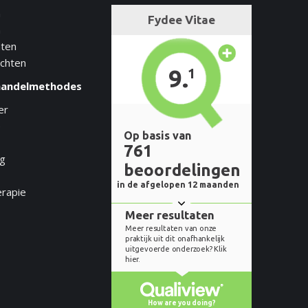
n
n
hten
achten
handelmethodes
er
e
ng
erapie