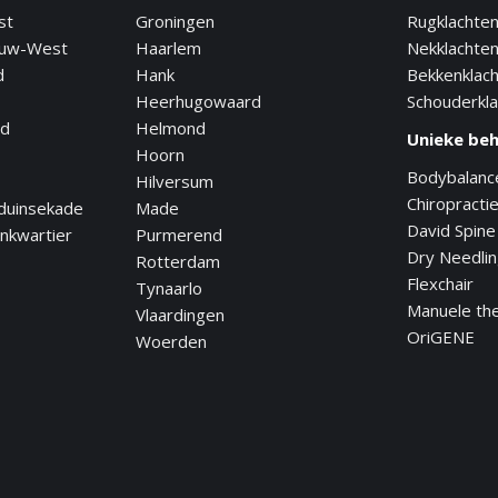
st
Groningen
Rugklachte
euw-West
Haarlem
Nekklachte
d
Hank
Bekkenklac
Heerhugowaard
Schouderkl
nd
Helmond
Unieke be
Hoorn
Bodybalanc
Hilversum
Chiropracti
duinsekade
Made
David Spine
nkwartier
Purmerend
Dry Needli
Rotterdam
Flexchair
Tynaarlo
Manuele th
Vlaardingen
OriGENE
Woerden