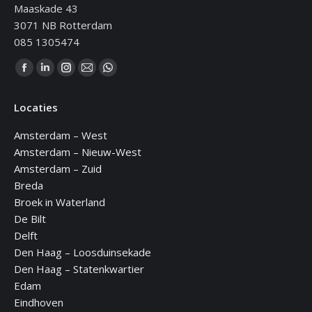
Maaskade 43
3071 NB Rotterdam
085 1305474
Vind ons op:
Facebook
Linkedin
Instagram
Mail
WhatsApp
page
page
page
page
page
Locaties
opens
opens
opens
opens
opens
in
in
in
in
in
Amsterdam – West
new
new
new
new
new
Amsterdam – Nieuw-West
window
window
window
window
window
Amsterdam – Zuid
Breda
Broek in Waterland
De Bilt
Delft
Den Haag – Loosduinsekade
Den Haag – Statenkwartier
Edam
Eindhoven